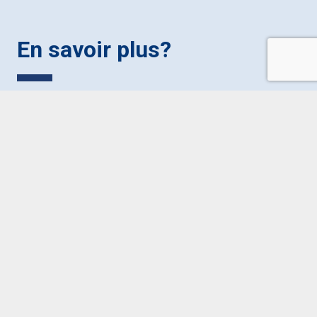
En savoir plus?
Contact
-
footer
francais