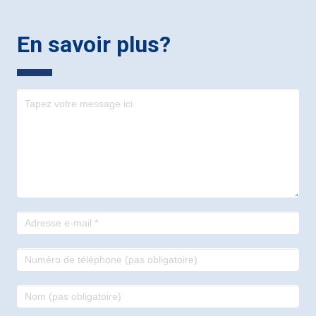
En savoir plus?
Contact
-
footer
francais