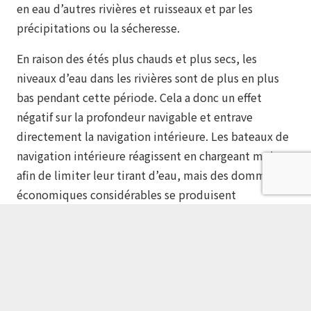
en eau d’autres rivières et ruisseaux et par les
précipitations ou la sécheresse.
En raison des étés plus chauds et plus secs, les
niveaux d’eau dans les rivières sont de plus en plus
bas pendant cette période. Cela a donc un effet
négatif sur la profondeur navigable et entrave
directement la navigation intérieure. Les bateaux de
navigation intérieure réagissent en chargeant moins
afin de limiter leur tirant d’eau, mais des dommages
économiques considérables se produisent
néanmoins.
Il existe donc un intérêt croissant pour un nouveau
type de bateau de navigation intérieure à faible
tirant d’eau. Un intérêt qui aurait été alimenté par
les niveaux d’eau extrêmement bas de la rivière ces