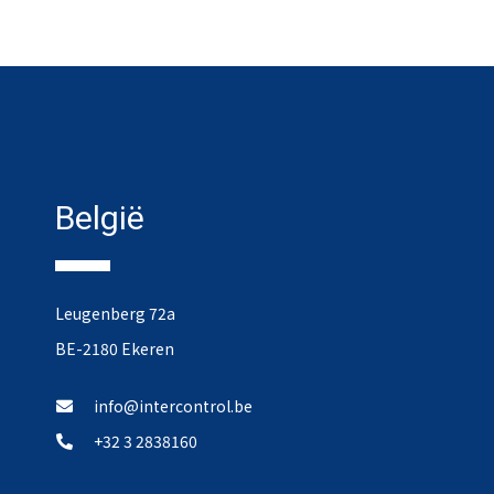
België
Leugenberg 72a
BE-2180 Ekeren
info@intercontrol.be
+32 3 2838160