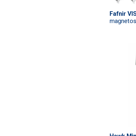
Fafnir VI
magnetost
Hawk Mi