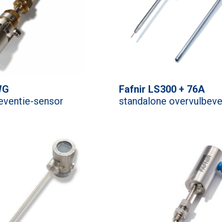
WG
Fafnir LS300 + 76A
eventie-sensor
standalone overvulbevei