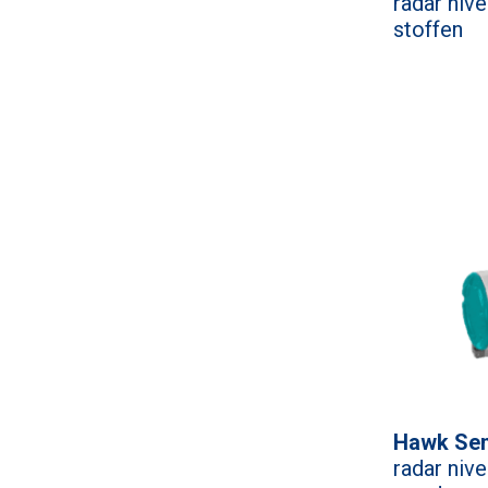
radar niv
stoffen
Hawk Sen
radar niv