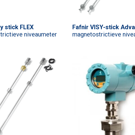
sy stick FLEX
Fafnir VISY-stick Adv
rictieve niveaumeter
magnetostrictieve niv