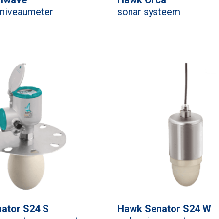
 niveaumeter
sonar systeem
ator S24 S
Hawk Senator S24 W