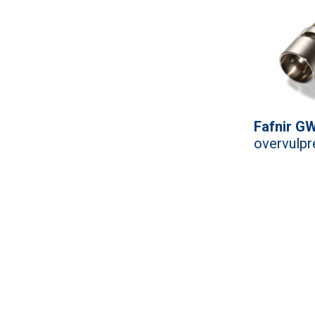
Fafnir G
overvulpr