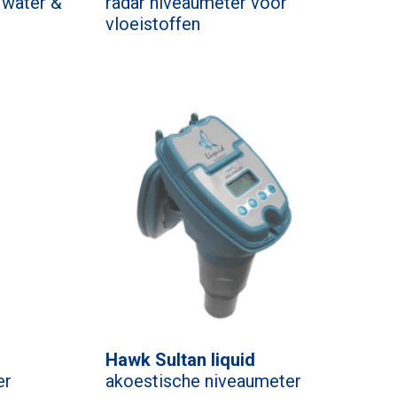
 water &
radar niveaumeter voor
vloeistoffen
Hawk Sultan liquid
er
akoestische niveaumeter