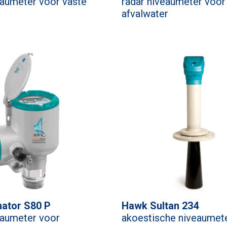
eaumeter voor vaste
radar niveaumeter voor
afvalwater
ator S80 P
Hawk Sultan 234
eaumeter voor
akoestische niveaumet