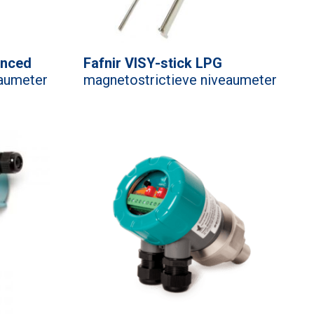
anced
Fafnir VISY-stick LPG
eaumeter
magnetostrictieve niveaumeter