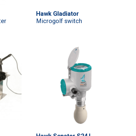
Hawk Gladiator
ter
Microgolf switch
Hawk Senator S24 L