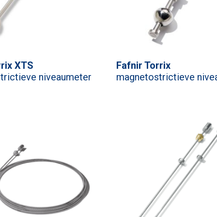
rrix XTS
Fafnir Torrix
rictieve niveaumeter
magnetostrictieve niv