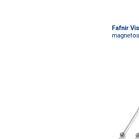
Fafnir Vi
magnetost