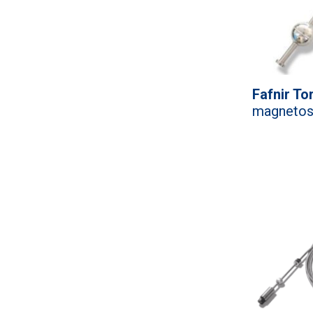
Fafnir To
magnetost