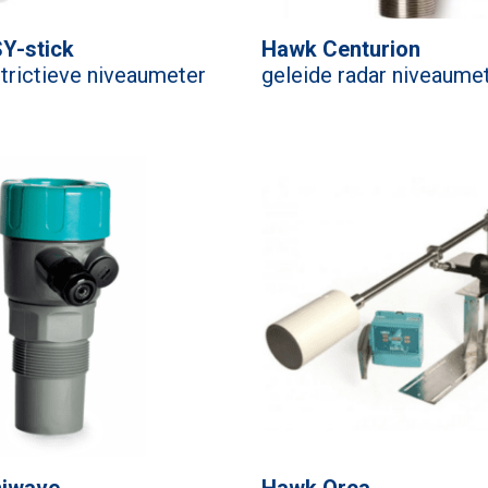
SY-stick
Hawk Centurion
rictieve niveaumeter
geleide radar niveaume
niwave
Hawk Orca