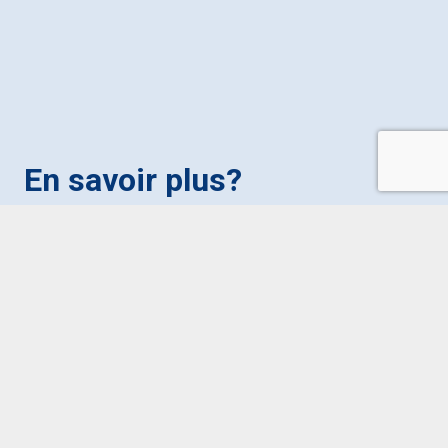
En savoir plus?
Contact
-
footer
francais