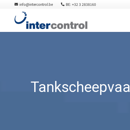
info@intercontrol.be
BE: +32 3 2838160
Tankscheepvaar