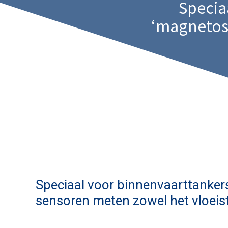
Specia
‘magnetost
Speciaal voor binnenvaarttanker
sensoren meten zowel het vloeist