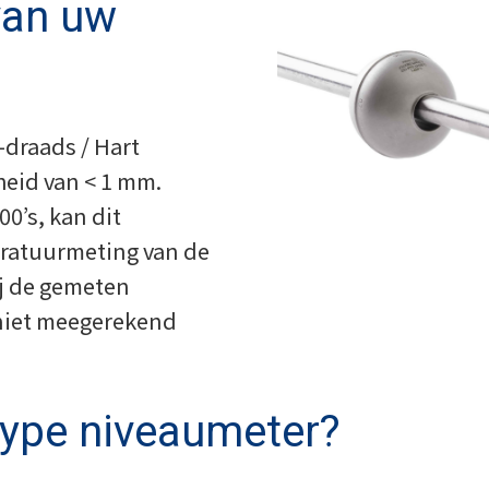
van uw
-draads / Hart
eid van < 1 mm.
00’s, kan dit
ratuurmeting van de
ij de gemeten
 niet meegerekend
type niveaumeter?