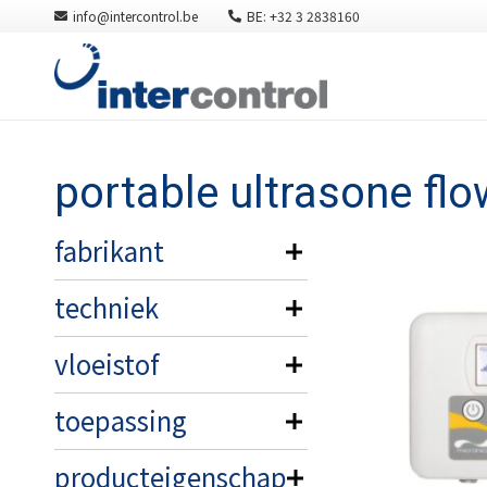
info@intercontrol.be
BE: +32 3 2838160
portable ultrasone fl
fabrikant
techniek
vloeistof
toepassing
producteigenschap