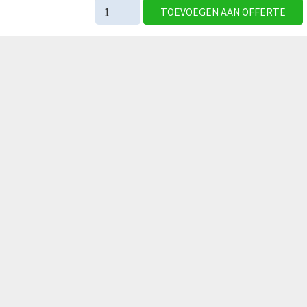
Beinlich
TOEVOEGEN AAN OFFERTE
VISCO.mini
pomp
t.b.v.
micro-
doseringen
quantity