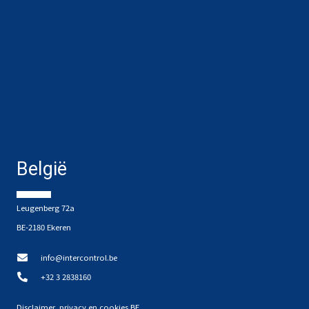
België
Leugenberg 72a
BE-2180 Ekeren
info@intercontrol.be
+32 3 2838160
Disclaimer, privacy en cookies BE