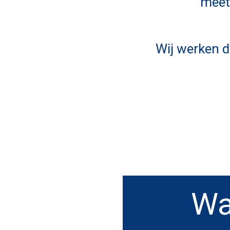
meet
Wij werken d
Wa