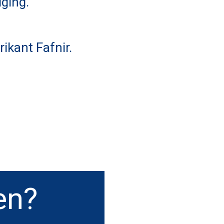
ging.
ikant Fafnir.
en?