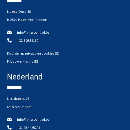
Liezele-Dorp 46
B-2870 Puurs-Sint-Amands
info@intercontrol.be
+32 3 2838160
Disclaimer, privacy en cookies BE
Privacyverklaring BE
Nederland
IJsselburcht 26
6825 BP Arnhem
info@intercontrol.be
+31 26 4425204