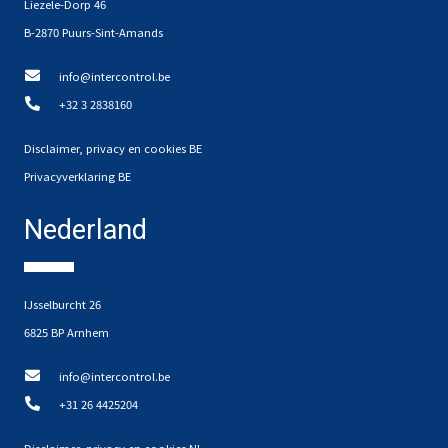
Liezele-Dorp 46
B-2870 Puurs-Sint-Amands
info@intercontrol.be
+32 3 2838160
Disclaimer, privacy en cookies BE
Privacyverklaring BE
Nederland
IJsselburcht 26
6825 BP Arnhem
info@intercontrol.be
+31 26 4425204
Disclaimer, privacy en cookies NL