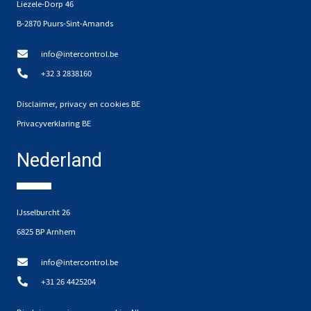
Liezele-Dorp 46
B-2870 Puurs-Sint-Amands
info@intercontrol.be
+32 3 2838160
Disclaimer, privacy en cookies BE
Privacyverklaring BE
Nederland
IJsselburcht 26
6825 BP Arnhem
info@intercontrol.be
+31 26 4425204