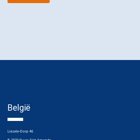
België
Liezele-Dorp 46
B-2870 Puurs-Sint-Amands