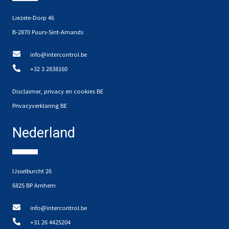
Liezele-Dorp 46
B-2870 Puurs-Sint-Amands
info@intercontrol.be
+32 3 2838160
Disclaimer, privacy en cookies BE
Privacyverklaring BE
Nederland
IJsselburcht 26
6825 BP Arnhem
info@intercontrol.be
+31 26 4425204