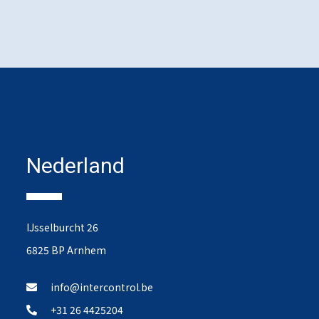
Nederland
IJsselburcht 26
6825 BP Arnhem
info@intercontrol.be
+31 26 4425204