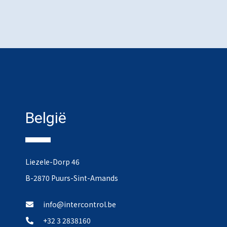
België
Liezele-Dorp 46
B-2870 Puurs-Sint-Amands
info@intercontrol.be
+32 3 2838160