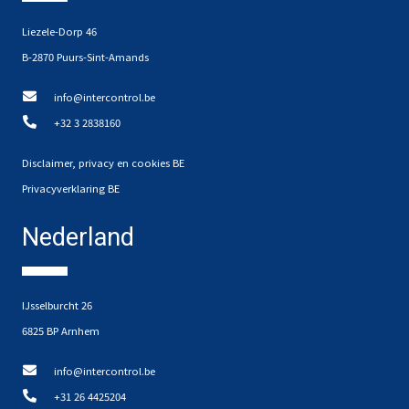
Liezele-Dorp 46
B-2870 Puurs-Sint-Amands
info@intercontrol.be
+32 3 2838160
Disclaimer, privacy en cookies BE
Privacyverklaring BE
Nederland
IJsselburcht 26
6825 BP Arnhem
info@intercontrol.be
+31 26 4425204