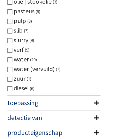
olie | stookolie
3
pasteus
5
pulp
3
slib
3
slurry
9
verf
5
water
20
water (vervuild)
7
zuur
1
diesel
6
toepassing
detectie van
producteigenschap