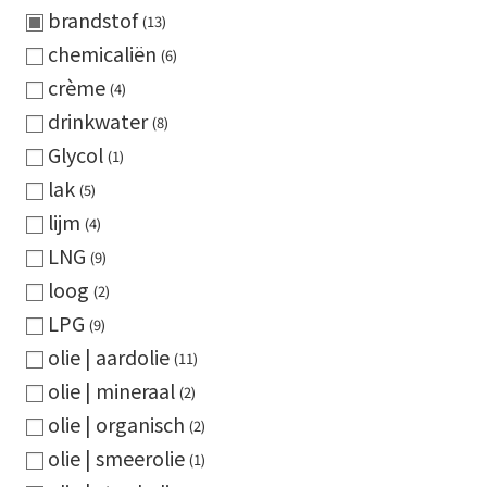
brandstof
13
chemicaliën
6
crème
4
drinkwater
8
Glycol
1
lak
5
lijm
4
LNG
9
loog
2
LPG
9
olie | aardolie
11
olie | mineraal
2
olie | organisch
2
olie | smeerolie
1