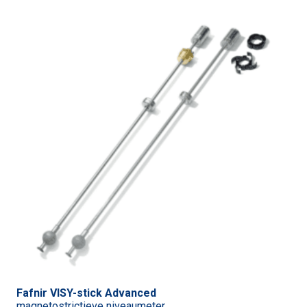
Fafnir VISY-stick Advanced
magnetostrictieve niveaumeter