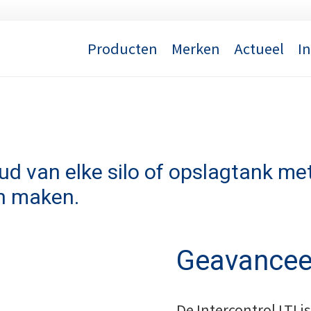
Producten
Merken
Actueel
I
ud van elke silo of opslagtank m
en maken.
Geavanceer
De Intercontrol LTI i