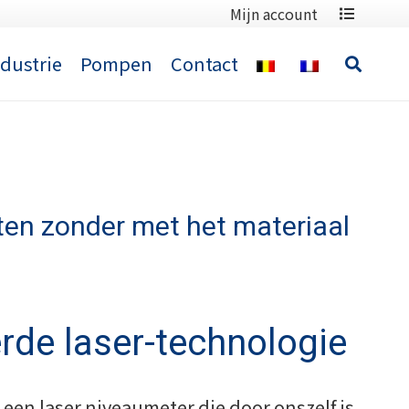
Mijn account
ndustrie
Pompen
Contact
eten zonder met het materiaal
de laser-technologie
s een laser niveaumeter die door onszelf is