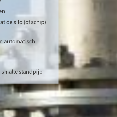
len
 de silo (of schip)
en automatisch
n smalle standpijp