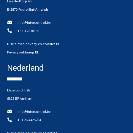
Liezele-Dorp 46
B-2870 Puurs-Sint-Amands
info@intercontrol.be
+32 3 2838160
Disclaimer, privacy en cookies BE
Privacyverklaring BE
Nederland
IJsselburcht 26
6825 BP Arnhem
info@intercontrol.be
+31 26 4425204
Disclaimer, privacy en cookies NL