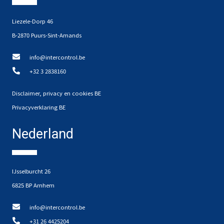
Liezele-Dorp 46
B-2870 Puurs-Sint-Amands
info@intercontrol.be
+32 3 2838160
Disclaimer, privacy en cookies BE
Privacyverklaring BE
Nederland
IJsselburcht 26
6825 BP Arnhem
info@intercontrol.be
+31 26 4425204