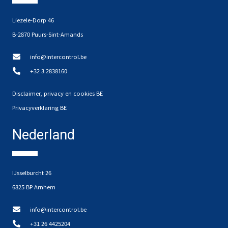
Liezele-Dorp 46
B-2870 Puurs-Sint-Amands
info@intercontrol.be
+32 3 2838160
Disclaimer, privacy en cookies BE
Privacyverklaring BE
Nederland
IJsselburcht 26
6825 BP Arnhem
info@intercontrol.be
+31 26 4425204