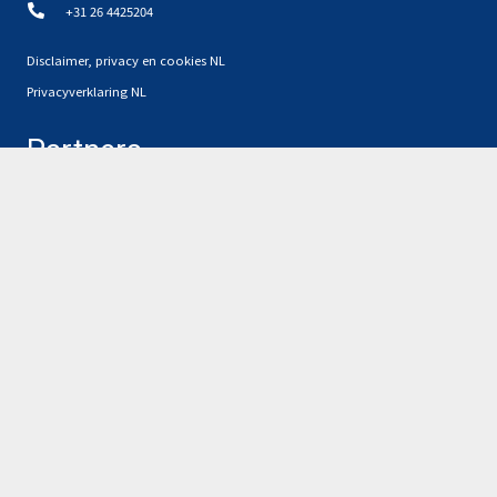
+31 26 4425204
Disclaimer, privacy en cookies NL
Privacyverklaring NL
Partners