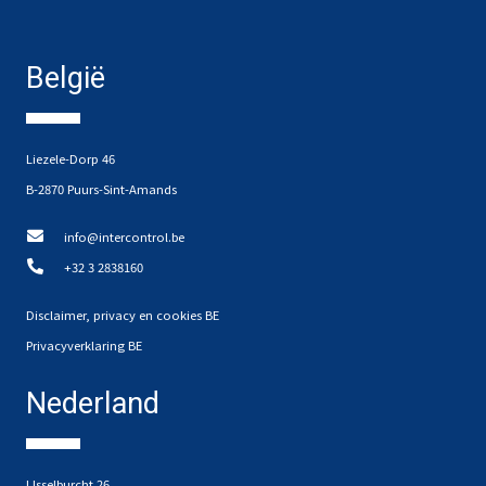
België
Liezele-Dorp 46
B-2870 Puurs-Sint-Amands
info@intercontrol.be
+32 3 2838160
Disclaimer, privacy en cookies BE
Privacyverklaring BE
Nederland
IJsselburcht 26