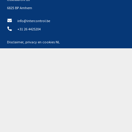
6825 BP Arnhem
info@intercontrol.be
+31 26 4425204
Disclaimer, privacy en cookies NL
Privacyverklaring NL
Partners