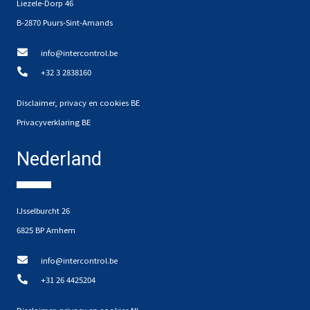
Liezele-Dorp 46
B-2870 Puurs-Sint-Amands
info@intercontrol.be
+32 3 2838160
Disclaimer, privacy en cookies BE
Privacyverklaring BE
Nederland
IJsselburcht 26
6825 BP Arnhem
info@intercontrol.be
+31 26 4425204
Disclaimer, privacy en cookies NL