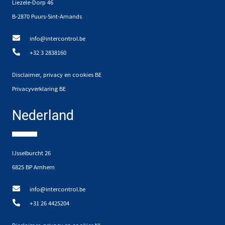
Liezele-Dorp 46
B-2870 Puurs-Sint-Amands
info@intercontrol.be
+32 3 2838160
Disclaimer, privacy en cookies BE
Privacyverklaring BE
Nederland
IJsselburcht 26
6825 BP Arnhem
info@intercontrol.be
+31 26 4425204
Disclaimer, privacy en cookies NL