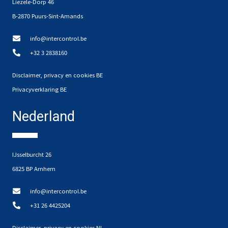
Liezele-Dorp 46
B-2870 Puurs-Sint-Amands
info@intercontrol.be
+32 3 2838160
Disclaimer, privacy en cookies BE
Privacyverklaring BE
Nederland
IJsselburcht 26
6825 BP Arnhem
info@intercontrol.be
+31 26 4425204
Disclaimer, privacy en cookies NL