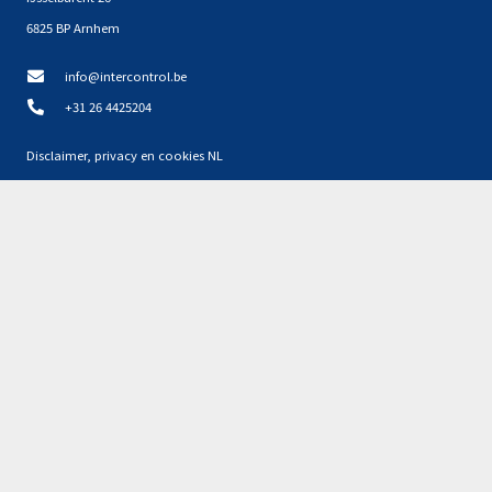
6825 BP Arnhem
info@intercontrol.be
+31 26 4425204
Disclaimer, privacy en cookies NL
Privacyverklaring NL
Partners