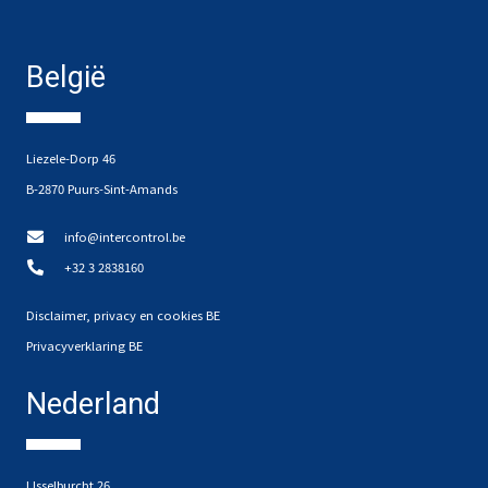
België
Liezele-Dorp 46
B-2870 Puurs-Sint-Amands
info@intercontrol.be
+32 3 2838160
Disclaimer, privacy en cookies BE
Privacyverklaring BE
Nederland
IJsselburcht 26