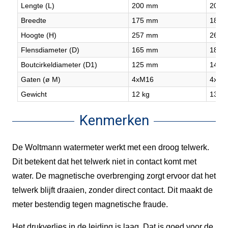
Lengte (L)
200 mm
200 
Breedte
175 mm
185 
Hoogte (H)
257 mm
267 
Flensdiameter (D)
165 mm
185 
Boutcirkeldiameter (D1)
125 mm
145 
Gaten (ø M)
4xM16
4xM1
Gewicht
12 kg
13 kg
Kenmerken
De Woltmann watermeter werkt met een droog telwerk.
Dit betekent dat het telwerk niet in contact komt met
water. De magnetische overbrenging zorgt ervoor dat het
telwerk blijft draaien, zonder direct contact. Dit maakt de
meter bestendig tegen magnetische fraude.
Het drukverlies in de leiding is laag. Dat is goed voor de