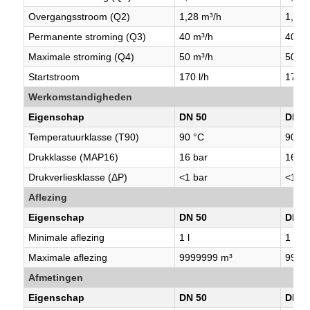
Overgangsstroom (Q2)
1,28 m³/h
1,28 
Permanente stroming (Q3)
40 m³/h
40 m³
Maximale stroming (Q4)
50 m³/h
50 m³
Startstroom
170 l/h
170 l
Werkomstandigheden
Eigenschap
DN 50
DN 6
Temperatuurklasse (T90)
90 °C
90 °C
Drukklasse (MAP16)
16 bar
16 ba
Drukverliesklasse (ΔP)
<1 bar
<1 ba
Aflezing
Eigenschap
DN 50
DN 6
Minimale aflezing
1 l
1 l
Maximale aflezing
9999999 m³
9999
Afmetingen
Eigenschap
DN 50
DN 6