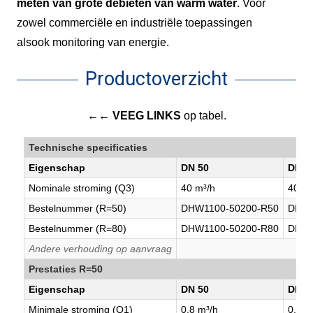
meten van grote debieten van warm water
. V
oor
zowel commerciële en industriële
toepassingen
alsook
monitoring
van energie.
Productoverzicht
←← VEEG LINKS
op tabel.
Technische specificaties
Eigenschap
DN 50
DN 6
Nominale stroming (Q3)
40 m³/h
40/63
Bestelnummer (R=50)
DHW1100-50200-R50
DHW1
Bestelnummer (R=80)
DHW1100-50200-R80
DHW1
Andere verhouding op aanvraag
Prestaties R=50
Eigenschap
DN 50
DN 6
Minimale stroming (Q1)
0,8 m³/h
0,8 m