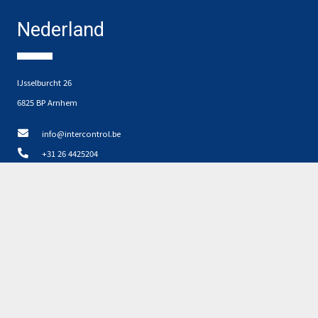
Nederland
IJsselburcht 26
6825 BP Arnhem
info@intercontrol.be
+31 26 4425204
Disclaimer, privacy en cookies NL
Privacyverklaring NL
Partners