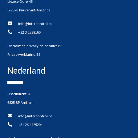
Liezele-Dorp 46
B-2870 Puurs-Sint-Amands
info@intercontrol.be
+32 3 2838160
Disclaimer, privacy en cookies BE
Privacyverklaring BE
Nederland
IJsselburcht 26
6825 BP Arnhem
info@intercontrol.be
+31 26 4425204
Disclaimer, privacy en cookies NL