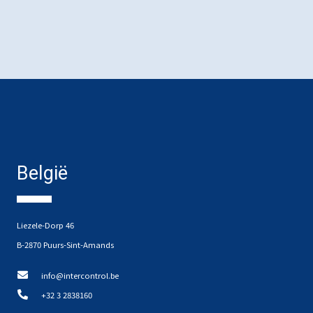
België
Liezele-Dorp 46
B-2870 Puurs-Sint-Amands
info@intercontrol.be
+32 3 2838160