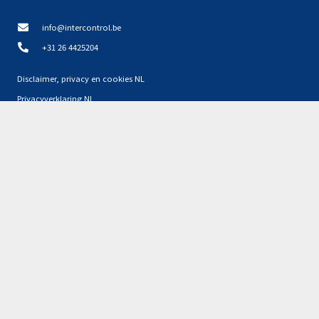
info@intercontrol.be
+31 26 4425204
Disclaimer, privacy en cookies NL
Privacyverklaring NL
Partners