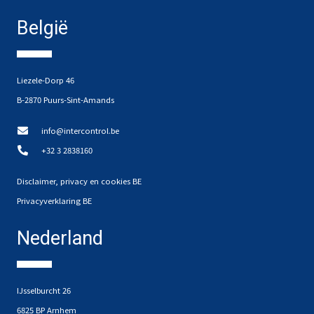
België
Liezele-Dorp 46
B-2870 Puurs-Sint-Amands
info@intercontrol.be
+32 3 2838160
Disclaimer, privacy en cookies BE
Privacyverklaring BE
Nederland
IJsselburcht 26
6825 BP Arnhem