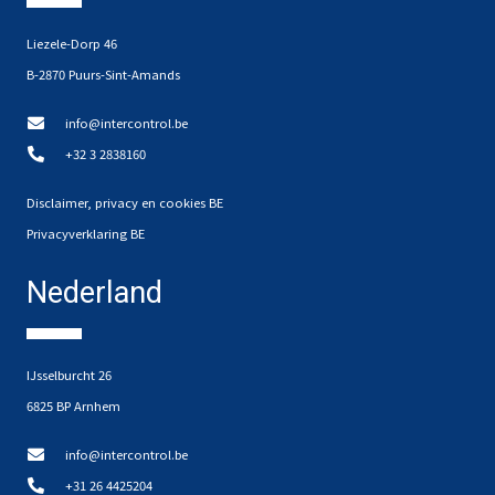
Liezele-Dorp 46
B-2870 Puurs-Sint-Amands
info@intercontrol.be
+32 3 2838160
Disclaimer, privacy en cookies BE
Privacyverklaring BE
Nederland
IJsselburcht 26
6825 BP Arnhem
info@intercontrol.be
+31 26 4425204