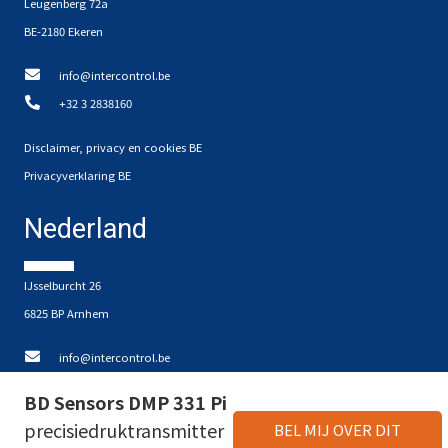
Leugenberg 72a
BE-2180 Ekeren
info@intercontrol.be
+32 3 2838160
Disclaimer, privacy en cookies BE
Privacyverklaring BE
Nederland
IJsselburcht 26
6825 BP Arnhem
info@intercontrol.be
+31 26 4425204
BD Sensors DMP 331 Pi
precisiedruktransmitter
BEL MIJ OVER DIT
Disclaimer, privacy en cookies NL