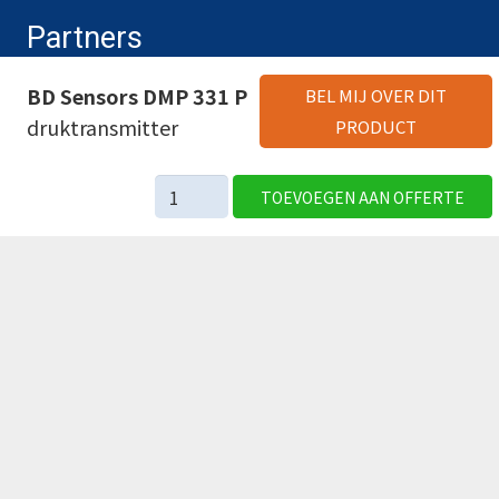
Partners
BD Sensors DMP 331 P
BEL MIJ OVER DIT
druktransmitter
PRODUCT
BD
TOEVOEGEN AAN OFFERTE
Sensors
DMP
331
P
druktransmitter
aantal