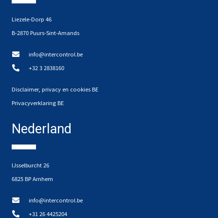
Liezele-Dorp 46
B-2870 Puurs-Sint-Amands
info@intercontrol.be
+32 3 2838160
Disclaimer, privacy en cookies BE
Privacyverklaring BE
Nederland
IJsselburcht 26
6825 BP Arnhem
info@intercontrol.be
+31 26 4425204