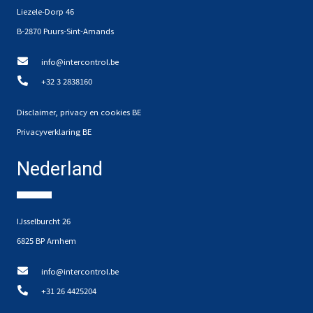
Liezele-Dorp 46
B-2870 Puurs-Sint-Amands
info@intercontrol.be
+32 3 2838160
Disclaimer, privacy en cookies BE
Privacyverklaring BE
Nederland
IJsselburcht 26
6825 BP Arnhem
info@intercontrol.be
+31 26 4425204