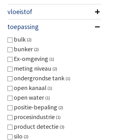
vloeistof
toepassing
bulk
2
bunker
2
Ex-omgeving
1
meting niveau
2
ondergrondse tank
1
open kanaal
1
open water
1
positie-bepaling
2
procesindustrie
1
product detectie
3
silo
2