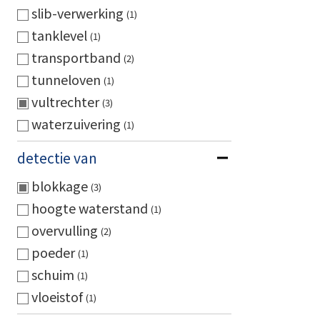
slib-verwerking
1
tanklevel
1
transportband
2
tunneloven
1
vultrechter
3
waterzuivering
1
detectie van
blokkage
3
hoogte waterstand
1
overvulling
2
poeder
1
schuim
1
vloeistof
1