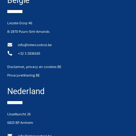
België
Liezele-Dorp 46
B-2870 Puurs-Sint-Amands
info@intercontrol.be
+32 3 2838160
Disclaimer, privacy en cookies BE
Privacyverklaring BE
Nederland
IJsselburcht 26
6825 BP Arnhem
info@intercontrol.be