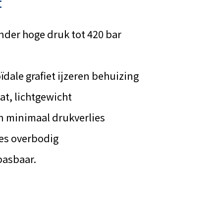
:
nder hoge druk tot 420 bar
oïdale grafiet ijzeren behuizing
t, lichtgewicht
en minimaal drukverlies
nes overbodig
pasbaar.