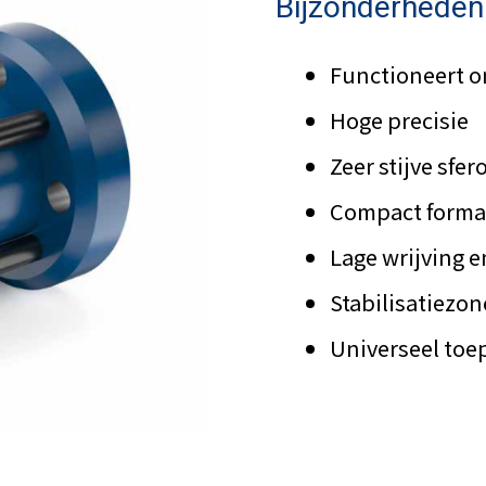
Bijzonderheden
Functioneert o
Hoge precisie
Zeer stijve sfer
Compact formaa
Lage wrijving 
Stabilisatiezo
Universeel toe