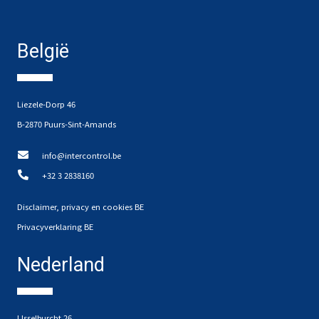
België
Liezele-Dorp 46
B-2870 Puurs-Sint-Amands
info@intercontrol.be
+32 3 2838160
Disclaimer, privacy en cookies BE
Privacyverklaring BE
Nederland
IJsselburcht 26