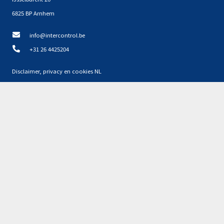
6825 BP Arnhem
info@intercontrol.be
+31 26 4425204
Disclaimer, privacy en cookies NL
Privacyverklaring NL
Partners