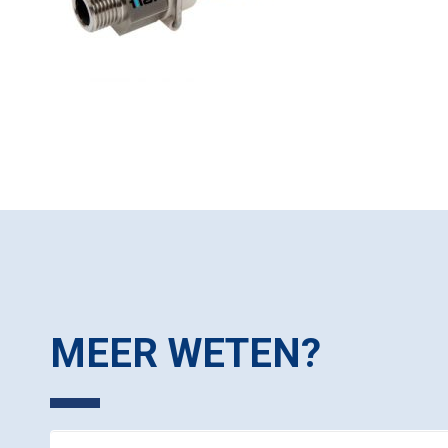
MEER WETEN?
Contact