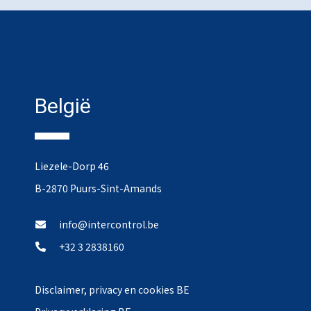
België
Liezele-Dorp 46
B-2870 Puurs-Sint-Amands
info@intercontrol.be
+32 3 2838160
Disclaimer, privacy en cookies BE