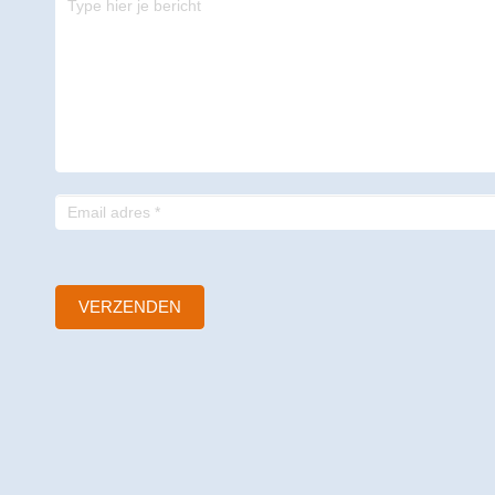
-
footer
VERZENDEN