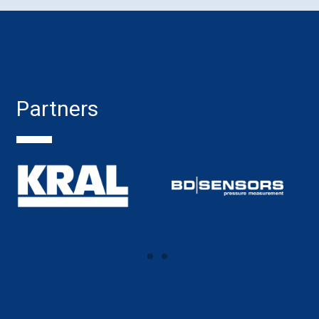
Partners