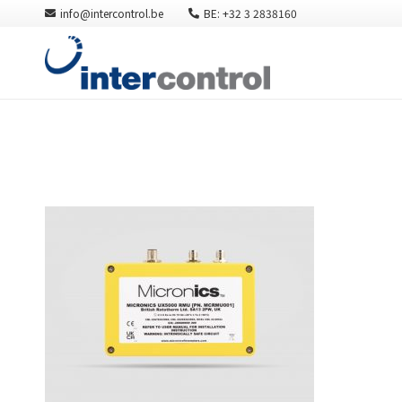
info@intercontrol.be
BE: +32 3 2838160