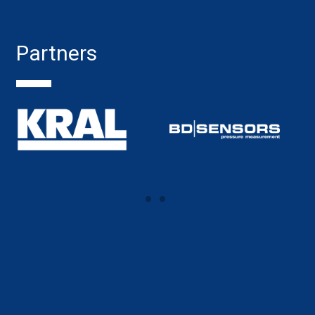
Partners