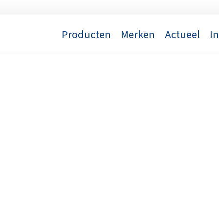
Producten
Merken
Actueel
I