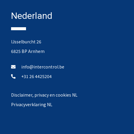
Nederland
IJsselburcht 26
6825 BP Arnhem
info@intercontrol.be
+31 26 4425204
Disclaimer, privacy en cookies NL
Privacyverklaring NL