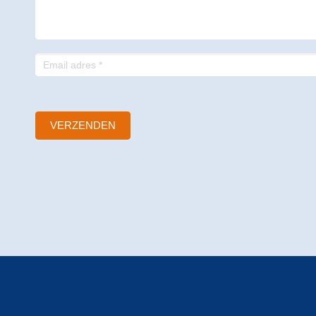
VERZENDEN