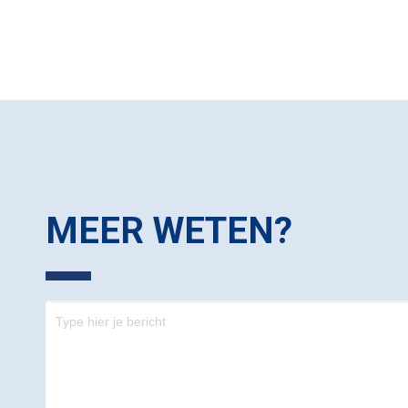
MEER WETEN?
Contact
-
footer