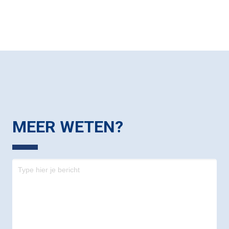
MEER WETEN?
Contact
-
footer