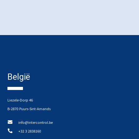
België
Liezele-Dorp 46
B-2870 Puurs-Sint-Amands
info@intercontrol.be
+32 3 2838160