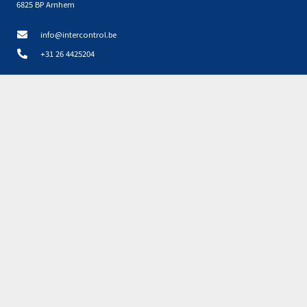
6825 BP Arnhem
info@intercontrol.be
+31 26 4425204
Disclaimer, privacy en cookies NL
Privacyverklaring NL
Partners
Geen resultaten gevonden.