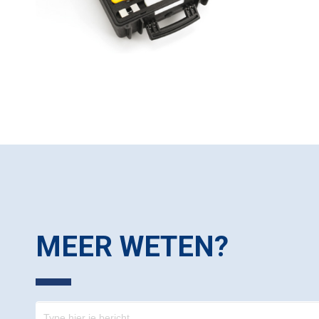
MEER WETEN?
Contact