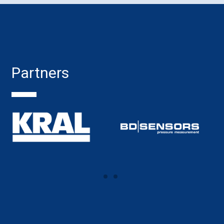
Partners