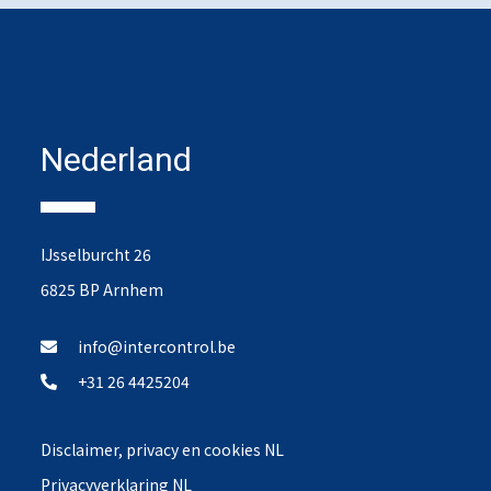
Nederland
IJsselburcht 26
6825 BP Arnhem
info@intercontrol.be
+31 26 4425204
Disclaimer, privacy en cookies NL
Privacyverklaring NL